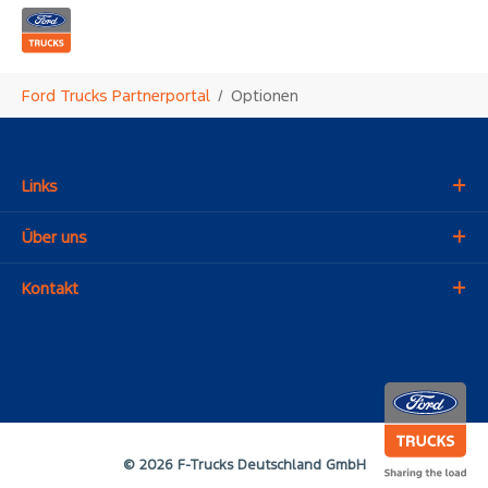
Zum Hauptinhalt springen
Sie sind hier:
Ford Trucks Partnerportal
Optionen
Links
Über uns
Kontakt
© 2026 F-Trucks Deutschland GmbH