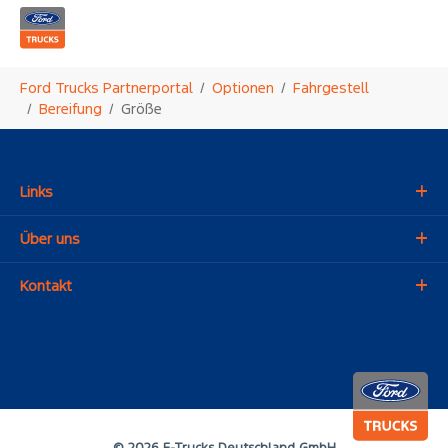
Zum Hauptinhalt springen
Sie sind hier:
Ford Trucks Partnerportal
Optionen
Fahrgestell
Bereifung
Größe
Links
Über uns
Kontakt
© 2026 F-Trucks Deutschland GmbH