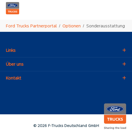
Zum Hauptinhalt springen
Sie sind hier:
Ford Trucks Partnerportal
Optionen
Sonderausstattung
Links
Über uns
Kontakt
© 2026 F-Trucks Deutschland GmbH