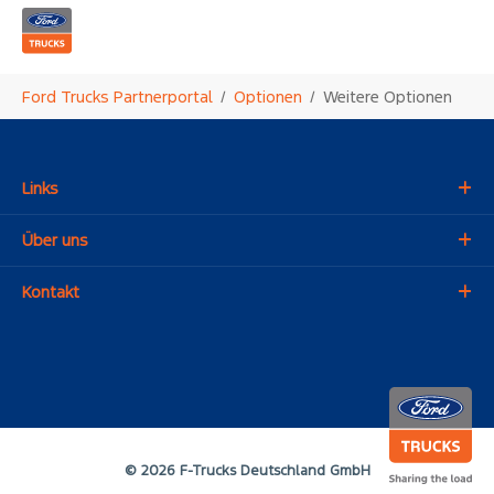
Zum Hauptinhalt springen
Sie sind hier:
Ford Trucks Partnerportal
Optionen
Weitere Optionen
Links
Über uns
Kontakt
© 2026 F-Trucks Deutschland GmbH