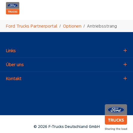
Zum Hauptinhalt springen
Sie sind hier:
Ford Trucks Partnerportal
Optionen
Antriebsstrang
Links
Über uns
Kontakt
© 2026 F-Trucks Deutschland GmbH