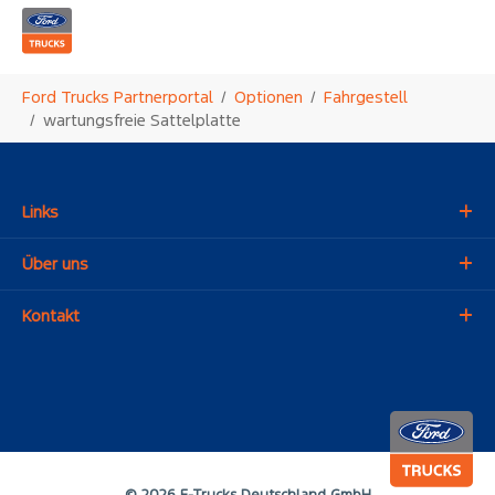
Zum Hauptinhalt springen
Sie sind hier:
Ford Trucks Partnerportal
Optionen
Fahrgestell
wartungsfreie Sattelplatte
Links
Über uns
Kontakt
© 2026 F-Trucks Deutschland GmbH