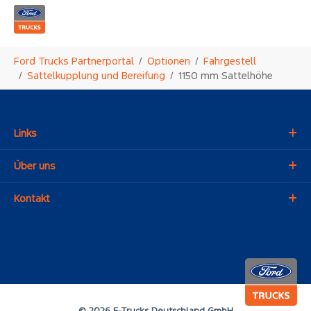
Zum Hauptinhalt springen
Sie sind hier:
Ford Trucks Partnerportal
Optionen
Fahrgestell
Sattelkupplung und Bereifung
1150 mm Sattelhöhe
Links
Über uns
Kontakt
© 2026 F-Trucks Deutschland GmbH