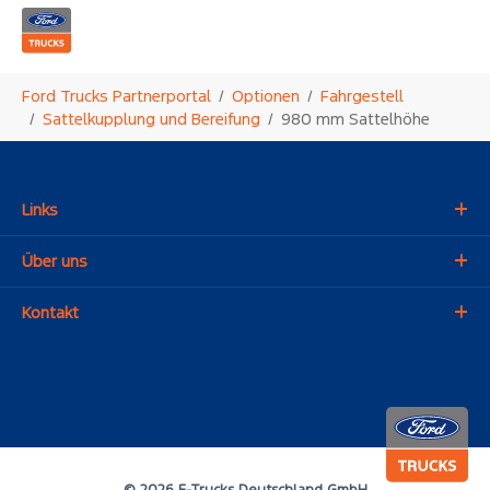
Zum Hauptinhalt springen
Sie sind hier:
Ford Trucks Partnerportal
Optionen
Fahrgestell
Sattelkupplung und Bereifung
980 mm Sattelhöhe
Links
Über uns
Kontakt
© 2026 F-Trucks Deutschland GmbH