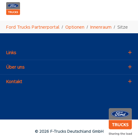
Zum Hauptinhalt springen
Sie sind hier:
Ford Trucks Partnerportal
Optionen
Innenraum
Sitze
Links
Über uns
Kontakt
© 2026 F-Trucks Deutschland GmbH