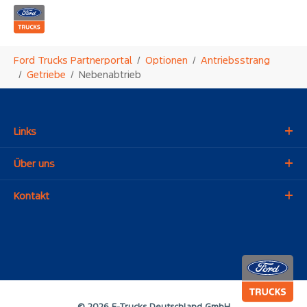
Zum Hauptinhalt springen
Sie sind hier:
Ford Trucks Partnerportal
Optionen
Antriebsstrang
Getriebe
Nebenabtrieb
Links
Über uns
Kontakt
© 2026 F-Trucks Deutschland GmbH