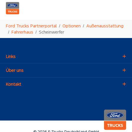
Zum Hauptinhalt springen
Sie sind hier:
Ford Trucks Partnerportal
Optionen
Außenausstattung
Fahrerhaus
Scheinwerfer
Links
Über uns
Kontakt
© 2026 F-Trucks Deutschland GmbH