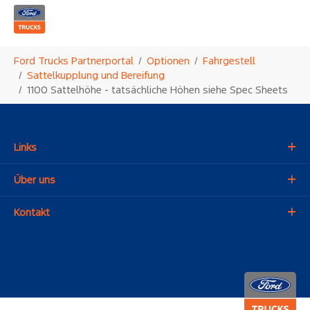
Zum Hauptinhalt springen
Sie sind hier:
Ford Trucks Partnerportal
Optionen
Fahrgestell
Sattelkupplung und Bereifung
1100 Sattelhöhe - tatsächliche Höhen siehe Spec Sheets
Links
Über uns
Kontakt