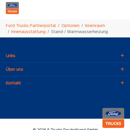
Zum Hauptinhalt springen
Sie sind hier:
Ford Trucks Partnerportal
Optionen
Innenraum
Innenausstattung
Stand-/ Warmwasserheizung
Links
Über uns
Kontakt
© 2026 F-Trucks Deutschland GmbH